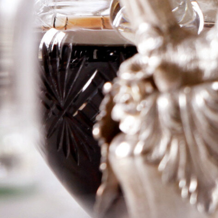
Petite
Champagne
X.O.
Logga in för att se priset
Art.nr: 20630-02
Information
Producent
L´Heraud
Årgång
SA
Land
Frankrike
Område
Cognac
Färg
Sprit