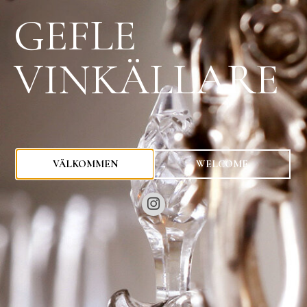
GEFLE
VINKÄLLARE
0
kr
VÄLKOMMEN
WELCOME